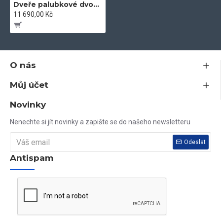
Dveře palubkové dvoukřídlé 145cm 3x sklo
11 690,00 Kč
O nás
Můj účet
Novinky
Nenechte si jít novinky a zapište se do našeho newsletteru
Odeslat
Antispam