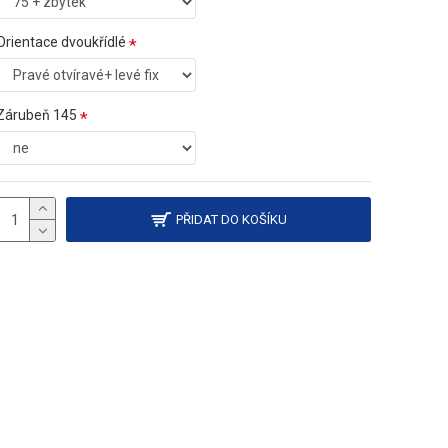
Orientace dvoukřídlé
Zárubeň 145
PŘIDAT DO KOŠÍKU