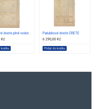
Palubkové dveře plné vodorovné
Palubkové dveře CRETE
0 Kč
6 290,00 Kč
11 690
 košíku
Přidat do košíku
Přidat