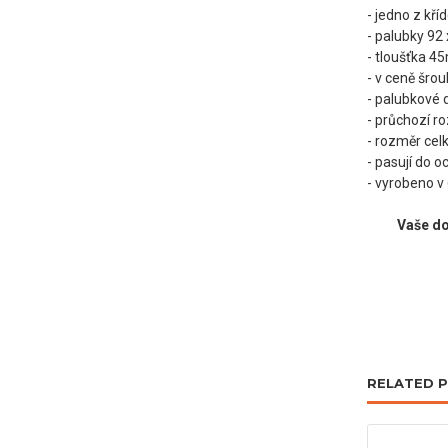
- jedno z kří
- palubky 92
- tloušťka 
- v ceně šro
-
p
alubkové d
- průchozí r
- rozměr cel
- pasují do 
-
v
yrobeno v 
Vaše do
RELATED 