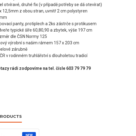
del otvíravé, druhé fix (v případě potřeby se dá otevírat)
 x 12,5mm z obou stran, uvnitř 2 cm polystyren
45mm
ubovací panty, protiplech a 2ks zástrče s protikusem
veře typické šíře 60,80
,90
a zbytek, výše 197 cm
ozměr dle ČSN Normy 125
kový výrobní s našim rámem 157 x 203 cm
ocelové zárubně
ČR v rodinném truhlářství s dlouholetou tradicí
tazy rádi zodpovíme na tel. čísle 603 79 79 79
PRODUCTS
NEW