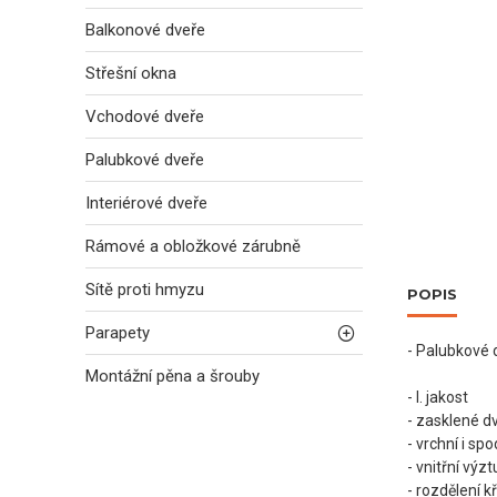
Balkonové dveře
Střešní okna
Vchodové dveře
Palubkové dveře
Interiérové dveře
Rámové a obložkové zárubně
Sítě proti hmyzu
POPIS
Parapety
- Palubkové 
Montážní pěna a šrouby
- I. jakost
- zasklené d
- vrchní i sp
- vnitřní výz
- rozdělení k