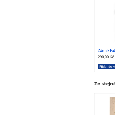
Zámek Fab
290,00 Kč
Přidat do k
Ze stejn
NEW
NEW