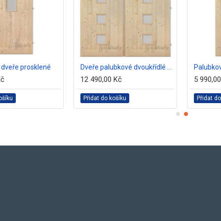
 dveře prosklené
Dveře palubkové dvoukřídlé 145cm 2x Quatro
Kč
12 490,00 Kč
5 990,0
ošíku
Přidat do košíku
Přidat do