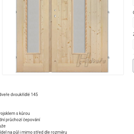
dveře dvoukřídlé 145
vojsklem s kůrou
odní průchozí čepování
tuže
řídel na půl i mimo střed dle rozměru