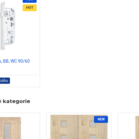
HOT
, BB, WC 90/60
ošíku
é kategorie
NEW