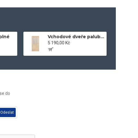
plné
Vchodové dveře palubkové 2x sklo vedle sebe
5 190,00 Kč
 se do
Odeslat