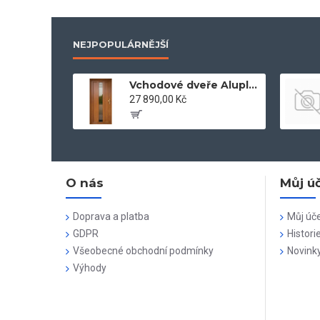
NEJPOPULÁRNĚJŠÍ
Vchodové dveře Aluplast 100 x 204 zlatý dub
27 890,00 Kč
O nás
Můj ú
Doprava a platba
Můj úč
GDPR
Histori
Všeobecné obchodní podmínky
Novink
Výhody