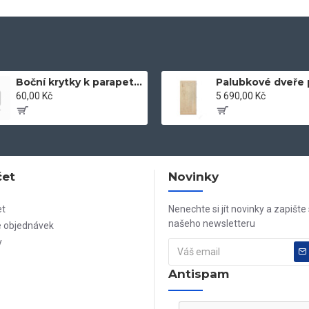
Boční krytky k parapetům
Palubkové dveře 
60,00 Kč
5 690,00 Kč
čet
Novinky
et
Nenechte si jít novinky a zapište
našeho newsletteru
e objednávek
y
Antispam