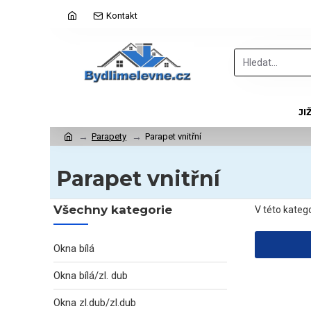
Kontakt
JI
Parapety
Parapet vnitřní
Parapet vnitřní
Všechny kategorie
V této kateg
Okna bílá
Okna bílá/zl. dub
Okna zl.dub/zl.dub