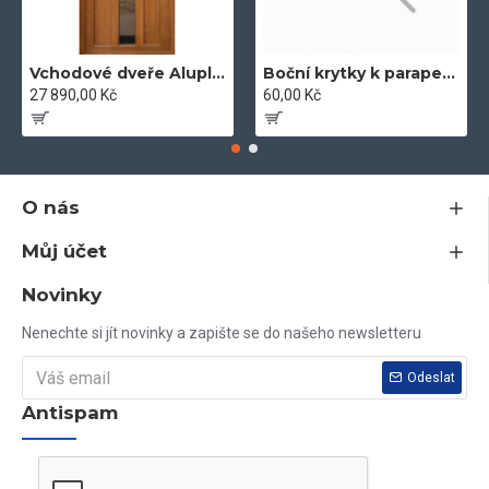
Vchodové dveře Aluplast 100 x 204 zlatý dub
Boční krytky k parapetům
27 890,00 Kč
60,00 Kč
O nás
Můj účet
Novinky
Nenechte si jít novinky a zapište se do našeho newsletteru
Odeslat
Antispam