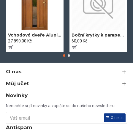
Vchodové dveře Aluplast 100 x 204 zlatý dub
Boční krytky k parapetům
27 890,00 Kč
60,00 Kč
O nás
Můj účet
Novinky
Nenechte si jít novinky a zapište se do našeho newsletteru
Odeslat
Antispam