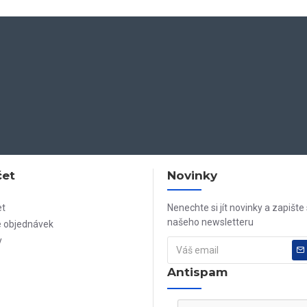
čet
Novinky
et
Nenechte si jít novinky a zapište
našeho newsletteru
e objednávek
y
Antispam