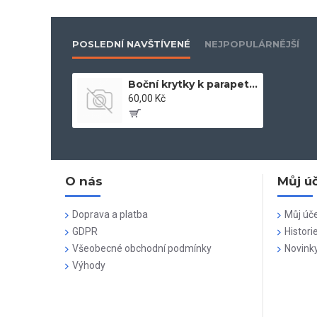
POSLEDNÍ NAVŠTÍVENÉ
NEJPOPULÁRNĚJŠÍ
Boční krytky k parapetům
60,00 Kč
O nás
Můj ú
Doprava a platba
Můj úč
GDPR
Histori
Všeobecné obchodní podmínky
Novink
Výhody