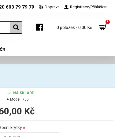
20 603 79 79 79
Doprava
Registrace/Přihlášení
!
0 položek - 0,00 Kč
 ČR
NA SKLADĚ
Model:
755
60,00 Kč
Boční krytky