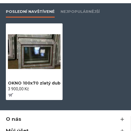
POSLEDNÍ NAVŠTÍVENÉ
NEJPOPULÁRNĚJŠÍ
- ekologický profil bez olova
- vyztuženo žárově upraveným pozinkovaným profilem, pro
nadstandartní stabilitu
- zašikmené plochy pro optimální odtok vody a pěkný vzhled
- dvě celoobvodová dorazová těsnění
- hloubka zapuštění skla 20 mm
OKNO 100x70 zlatý dub
3 900,00 Kč
- záruka 5let
O nás
- plně rozvinutá technologická konstrukce v nejvyšších
technických parametrech
Můj účet