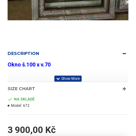
DESCRIPTION
Okno
š.100 x v.70
Aluplast ID 4000
SIZE CHART
NA SKLADĚ
profil třídy "A"
Model:
672
3 900,00 Kč
- barva zlatý dub/bílá