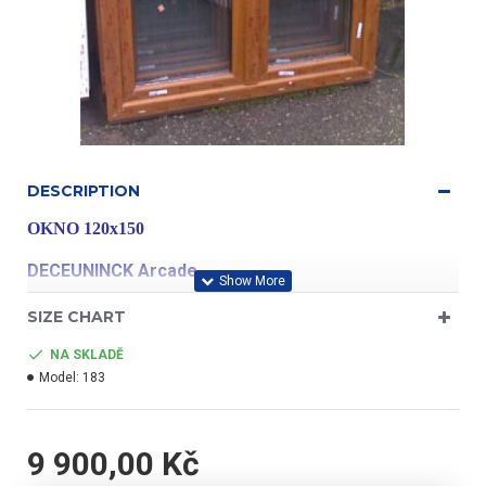
DESCRIPTION
OKNO 120x150
DECEUNINCK Arcade
SIZE CHART
profil třídy "A"
NA SKLADĚ
Model:
183
- barva zlatý dub/bílá
9 900,00 Kč
- dvoukřídlé