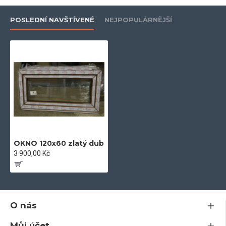
- 5-ti komorový profil
POSLEDNÍ NAVŠTÍVENÉ
NEJPOPULÁRNĚJŠÍ
- kování Maco
- součinitel tepelného prostupu skla U =1 W/m 2k
- plastový profil stavební hloubky 71 mm
OKNO 120x60 zlatý dub
- odolný vůči povětrnostním vlivům a znečištění
3 900,00 Kč
O nás
- inovativní systém odvodu vody a vyšší propustnost
Můj účet