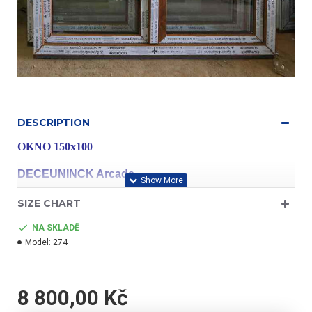
DESCRIPTION
OKNO 150x100
DECEUNINCK Arcade
SIZE CHART
profil třídy "A"
NA SKLADĚ
Model:
274
- barva zlatý dub/bílá
8 800,00 Kč
- dvoukřídlé