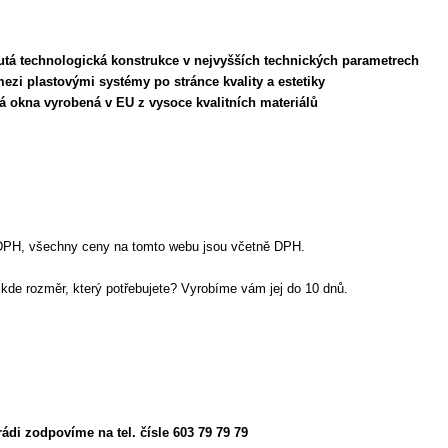
nutá technologická konstrukce v nejvyšších technických parametrech
 mezi plastovými systémy po stránce kvality a estetiky
aná okna vyrobená v EU z vysoce kvalitních materiálů
DPH, všechny ceny na tomto webu jsou včetně DPH.
nikde rozměr, který potřebujete? Vyrobíme vám jej do 10 dnů.
ádi zodpovíme na tel. čísle 603 79 79 79