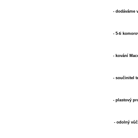
- dodáváme v
- 5-ti komoro
- kování Mac
- součinitel
- plastový p
- odolný vůč