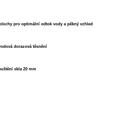
plochy pro optimální odtok vody a pěkný vzhled
vodová dorazová těsnění
puštění skla 20 mm