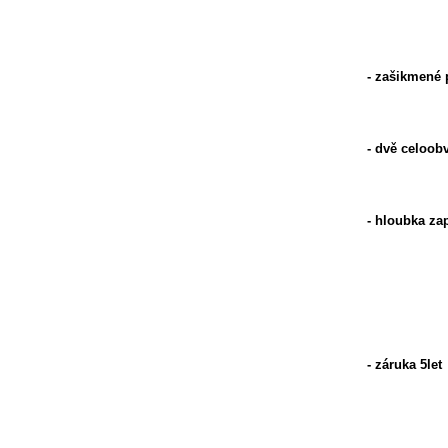
- zašikmené 
- dvě celoob
- hloubka za
- záruka 5let