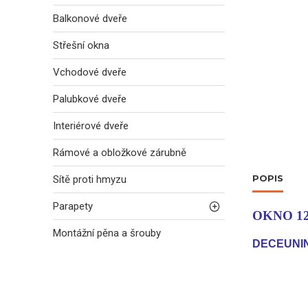
Balkonové dveře
Střešní okna
Vchodové dveře
Palubkové dveře
Interiérové dveře
Rámové a obložkové zárubně
POPIS
Sítě proti hmyzu
Parapety
OKNO 12
Montážní pěna a šrouby
DECEUNIN