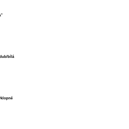
A"
 dub/bílá
výklopné