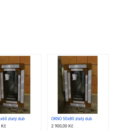
x60 zlatý dub
OKNO 50x80 zlatý dub
OKNO 6
0 Kč
2 900,00 Kč
2 400,