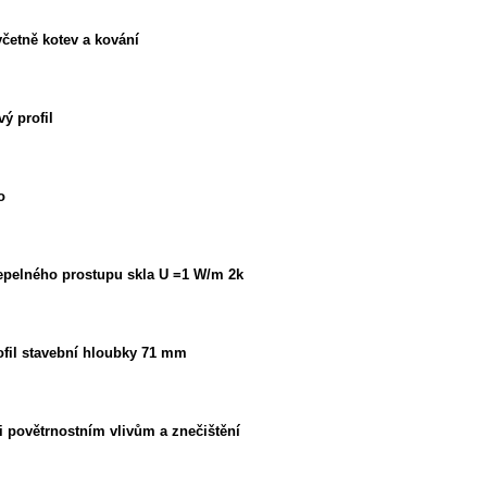
četně kotev a kování
vý profil
o
 tepelného prostupu skla U =1 W/m 2k
rofil stavební hloubky 71 mm
i povětrnostním vlivům a znečištění