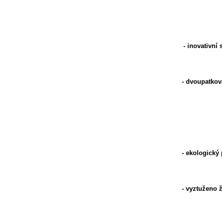
- inovativní
- dvoupatková
- ekologický 
- vyztuženo 