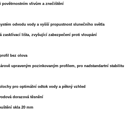
i povětrnostním vlivům a znečištění
 systém odvodu vody a vyšší propustnost slunečního světla
 zasklívací lišta, zvyšující zabezpečení proti vloupání
profil bez olova
žárově upraveným pozinkovaným profilem, pro nadstandartní stabilitu
plochy pro optimální odtok vody a pěkný vzhled
vodová dorazová těsnění
puštění skla 20 mm