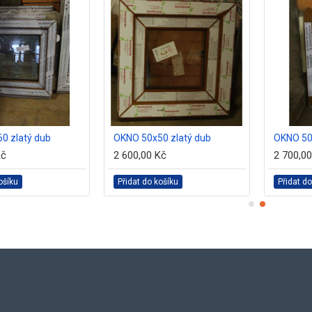
0 zlatý dub
OKNO 50x50 zlatý dub
OKNO 50
Kč
2 600,00 Kč
2 700,0
ošíku
Přidat do košíku
Přidat do