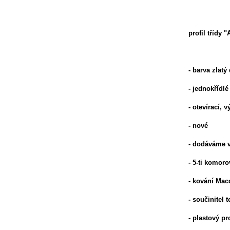
profil třídy "
- barva zlatý
- jednokřídlé
- otevírací, 
- nové
- dodáváme v
- 5-ti komoro
- kování Mac
- součinitel
- plastový p