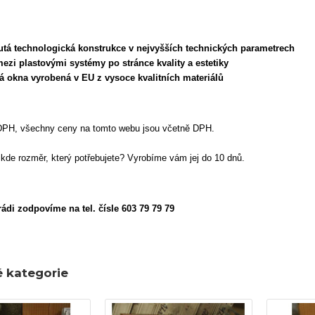
nutá technologická konstrukce v nejvyšších technických parametrech
 mezi plastovými systémy po stránce kvality a estetiky
aná okna vyrobená v EU z vysoce kvalitních materiálů
DPH, všechny ceny na tomto webu jsou včetně DPH.
nikde rozměr, který potřebujete? Vyrobíme vám jej do 10 dnů.
ádi zodpovíme na tel. čísle 603 79 79 79
é kategorie