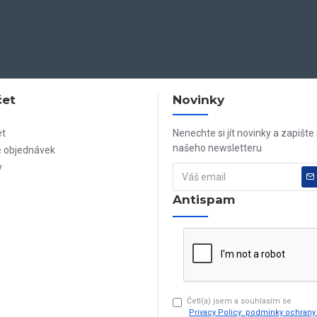
čet
Novinky
et
Nenechte si jít novinky a zapište
našeho newsletteru
e objednávek
y
Antispam
Četl(a) jsem a souhlasím se
Privacy Policy: podmínky ochran