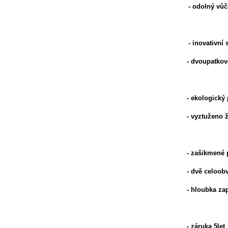
- odolný vůč
- inovativní
- dvoupatková
- ekologický 
- vyztuženo 
- zašikmené 
- dvě celoob
- hloubka za
- záruka 5let