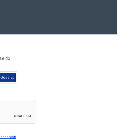
 se do
Odeslat
y osobních