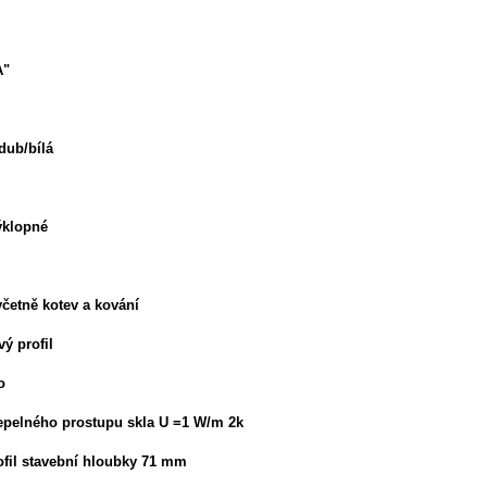
A"
 dub/bílá
výklopné
četně kotev a kování
vý profil
o
 tepelného prostupu skla U =1 W/m 2k
rofil stavební hloubky 71 mm