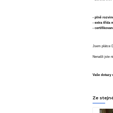
- plně rozvi
- extra třída
- certifikov
Jsem plátce 
Nenašli jste 
Vaše dotazy r
Ze stejn