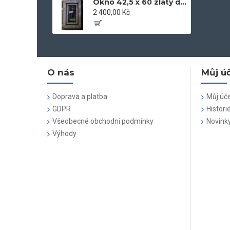
Okno 42,5 x 60 zlatý dub
2 400,00 Kč
O nás
Můj ú
Doprava a platba
Můj úč
GDPR
Histori
Všeobecné obchodní podmínky
Novink
Výhody