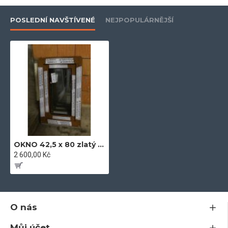
POSLEDNÍ NAVŠTÍVENÉ
NEJPOPULÁRNĚJŠÍ
- ekologický profil bez olova
- vyztuženo žárově upraveným pozinkovaným profilem, pro
nadstandartní stabilitu
- zašikmené plochy pro optimální odtok vody a pěkný vzhled
- dvě celoobvodová dorazová těsnění
- hloubka zapuštění skla 20 mm
OKNO 42,5 x 80 zlatý dub
2 600,00 Kč
- záruka 5let
- plně rozvinutá technologická konstrukce v nejvyšších
O nás
technických parametrech
- extra třída mezi plastovými systémy po stránce kvality a
Můj účet