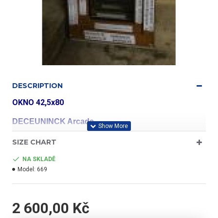
DESCRIPTION
OKNO 42,5x80
DECEUNINCK Arcade
SIZE CHART
profil třídy "A"
NA SKLADĚ
Model:
669
- barva zlatý dub/bílá
2 600,00 Kč
- jednokřídlé