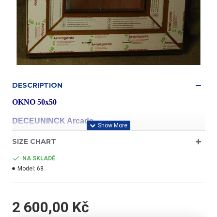
DESCRIPTION
OKNO 50x50
DECEUNINCK Arcade
SIZE CHART
profil třídy "A"
NA SKLADĚ
Model:
68
- barva zlatý dub/bílá
2 600,00 Kč
- jednokřídlé