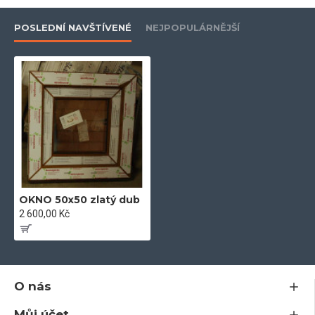
POSLEDNÍ NAVŠTÍVENÉ
NEJPOPULÁRNĚJŠÍ
- ekologický profil bez olova
- vyztuženo žárově upraveným pozinkovaným profilem, pro
nadstandartní stabilitu
- zašikmené plochy pro optimální odtok vody a pěkný vzhled
- dvě celoobvodová dorazová těsnění
- hloubka zapuštění skla 20 mm
OKNO 50x50 zlatý dub
2 600,00 Kč
- záruka 5let
- plně rozvinutá technologická konstrukce v nejvyšších
O nás
technických parametrech
- extra třída mezi plastovými systémy po stránce kvality a
Můj účet