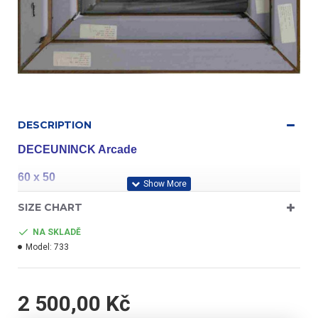
DESCRIPTION
DECEUNINCK Arcade
60 x 50
SIZE CHART
profil třídy "A"
NA SKLADĚ
Model:
733
- barva bílá/zlatý dub
2 500,00 Kč
- jednokřídlé