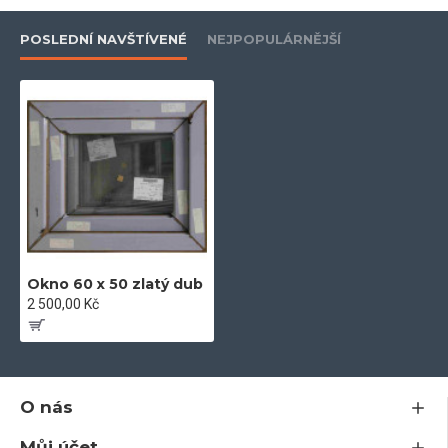
POSLEDNÍ NAVŠTÍVENÉ
NEJPOPULÁRNĚJŠÍ
- ekologický profil bez olova
- vyztuženo žárově upraveným pozinkovaným profilem, pro
nadstandartní stabilitu
- zašikmené plochy pro optimální odtok vody a pěkný vzhled
- dvě celoobvodová dorazová těsnění
- hloubka zapuštění skla 20 mm
Okno 60 x 50 zlatý dub
2 500,00 Kč
- záruka 5let
- plně rozvinutá technologická konstrukce v nejvyšších
O nás
technických parametrech
- extra třída mezi plastovými systémy po stránce kvality a
Můj účet