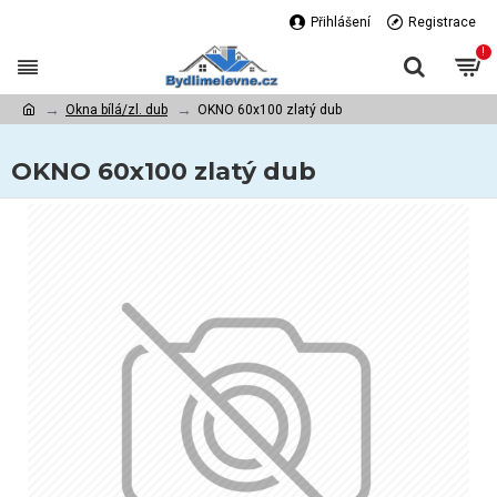
Přihlášení
Registrace
!
Okna bílá/zl. dub
OKNO 60x100 zlatý dub
OKNO 60x100 zlatý dub