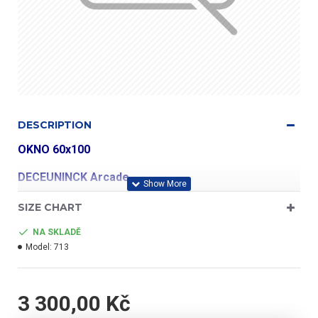
DESCRIPTION
OKNO 60x100
DECEUNINCK Arcade
SIZE CHART
profil třídy "A"
NA SKLADĚ
Model:
713
- barva bílá/zlatý dub
3 300,00 Kč
- jednokřídlé