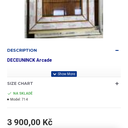
DESCRIPTION
DECEUNINCK Arcade
profil třídy "A"
SIZE CHART
NA SKLADĚ
Model:
714
- barva bílá/zlatý dub
- jednokřídlé
3 900,00 Kč
- výklopné, otevírací