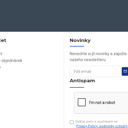
čet
Novinky
et
Nenechte si jít novinky a zapište
našeho newsletteru
e objednávek
y
Antispam
Četl(a) jsem a souhlasím se
Privacy Policy: podmínky ochran