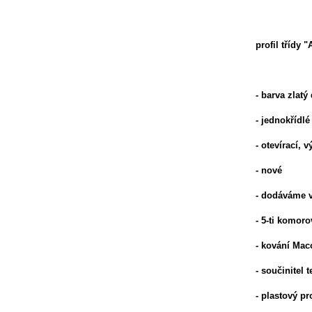
profil třídy "
- barva zlatý
- jednokřídlé
- otevírací, 
- nové
- dodáváme v
- 5-ti komoro
- kování Mac
- součinitel
- plastový p