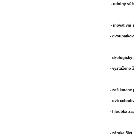
- odolný vůč
- inovativní
- dvoupatková
- ekologický 
- vyztuženo 
- zašikmené 
- dvě celoob
- hloubka za
- záruka 5let