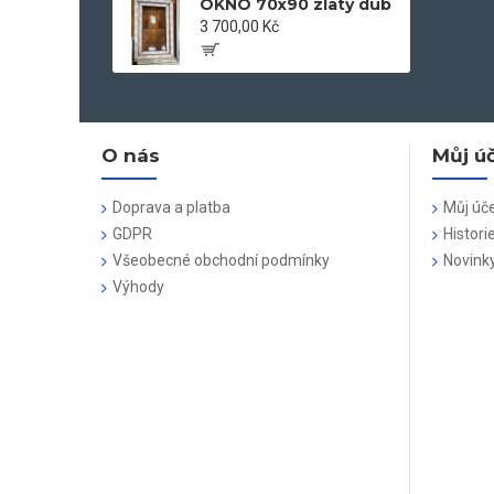
OKNO 70x90 zlatý dub
3 700,00 Kč
O nás
Můj ú
Doprava a platba
Můj úč
GDPR
Histori
Všeobecné obchodní podmínky
Novink
Výhody