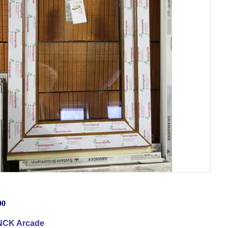
90
CK Arcade