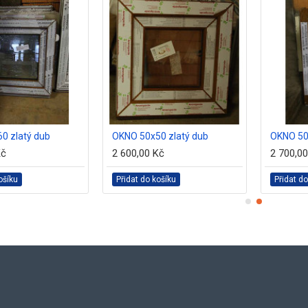
0 zlatý dub
OKNO 50x50 zlatý dub
OKNO 50
Kč
2 600,00 Kč
2 700,0
ošíku
Přidat do košíku
Přidat do