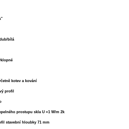
A"
 dub/bílá
výklopné
četně kotev a kování
vý profil
o
 tepelného prostupu skla U =1 W/m 2k
rofil stavební hloubky 71 mm