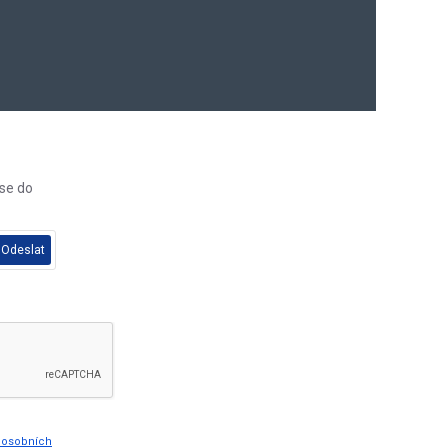
 se do
Odeslat
y osobních