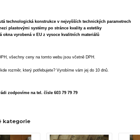
nutá technologická konstrukce v nejvyšších technických parametrech
 mezi plastovými systémy po stránce kvality a estetiky
aná okna vyrobená v EU z vysoce kvalitních materiálů
DPH, všechny ceny na tomto webu jsou včetně DPH.
nikde rozměr, který potřebujete? Vyrobíme vám jej do 10 dnů.
ádi zodpovíme na tel. čísle 603 79 79 79
é kategorie