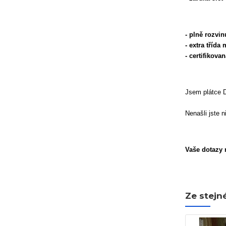
- plně rozvi
- extra třída
- certifikov
Jsem plátce 
Nenašli jste 
Vaše dotazy r
Ze stejn