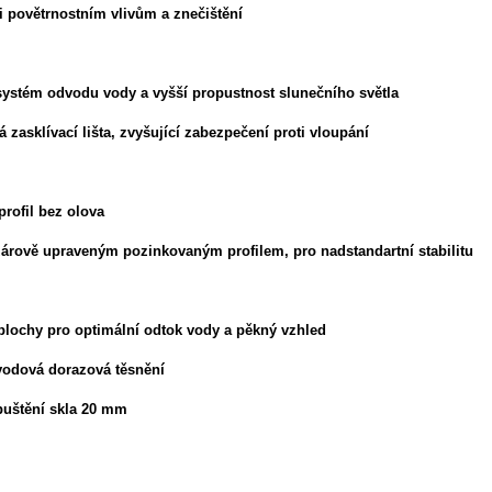
i povětrnostním vlivům a znečištění
 systém odvodu vody a vyšší propustnost slunečního světla
 zasklívací lišta, zvyšující zabezpečení proti vloupání
profil bez olova
žárově upraveným pozinkovaným profilem, pro nadstandartní stabilitu
plochy pro optimální odtok vody a pěkný vzhled
vodová dorazová těsnění
puštění skla 20 mm