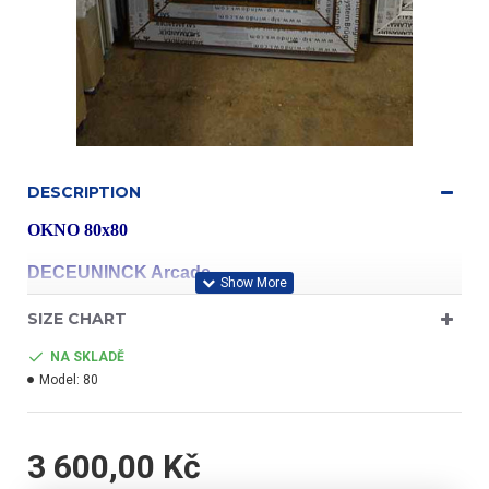
DESCRIPTION
OKNO 80x80
DECEUNINCK Arcade
SIZE CHART
profil třídy "A"
NA SKLADĚ
Model:
80
- barva zlatý dub/bílá
3 600,00 Kč
- jednokřídlé