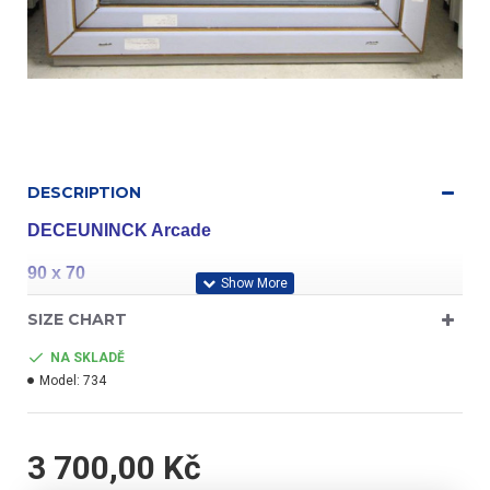
DESCRIPTION
DECEUNINCK Arcade
90 x 70
SIZE CHART
profil třídy "A"
NA SKLADĚ
Model:
734
- barva zlatý dub/bílá
3 700,00 Kč
- jednokřídlé