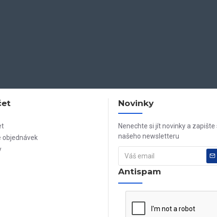
čet
Novinky
et
Nenechte si jít novinky a zapište
našeho newsletteru
e objednávek
y
Antispam