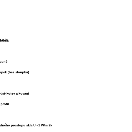
b/bílá
lopné
oupek (bez sloupku)
tně kotev a kování
profil
pelného prostupu skla U =1 W/m 2k