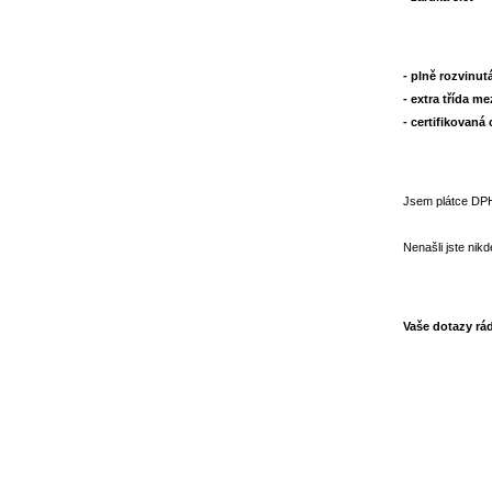
- plně rozvinu
- extra třída m
- certifikovaná
Jsem plátce DPH
Nenašli jste nik
Vaše dotazy rád