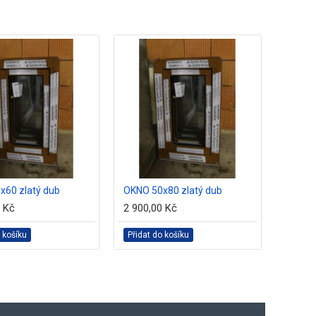
x60 zlatý dub
OKNO 50x80 zlatý dub
OKNO 6
0 Kč
2 900,00 Kč
2 400,
 košíku
Přidat do košíku
Přidat