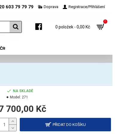
20 603 79 79 79
Doprava
Registrace/Přihlášení
!
0 položek - 0,00 Kč
 ČR
NA SKLADĚ
Model:
271
7 700,00 Kč
PŘIDAT DO KOŠÍKU