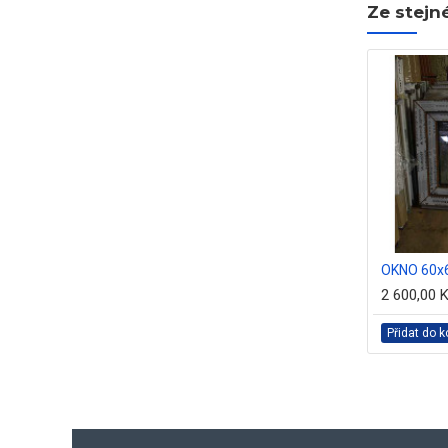
Ze stejn
zlatý dub
OKNO 60x40 zlatý dub
OKNO 60x6
2 400,00 Kč
2 600,00 
íku
Přidat do košíku
Přidat do k