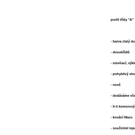
profil třídy "A"
- barva zlatý du
- dvoukřídlé
- otevírací, výk
- pohyblivý sl
- nové
- dodáváme vče
- 5-ti komorový 
- kování Maco
- součinitel te