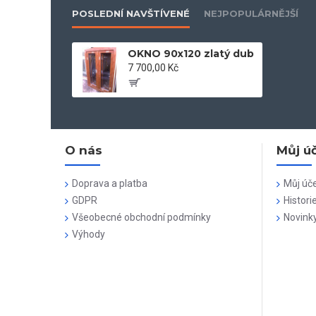
POSLEDNÍ NAVŠTÍVENÉ
NEJPOPULÁRNĚJŠÍ
OKNO 90x120 zlatý dub
7 700,00 Kč
O nás
Můj ú
Doprava a platba
Můj úč
GDPR
Histori
Všeobecné obchodní podmínky
Novink
Výhody