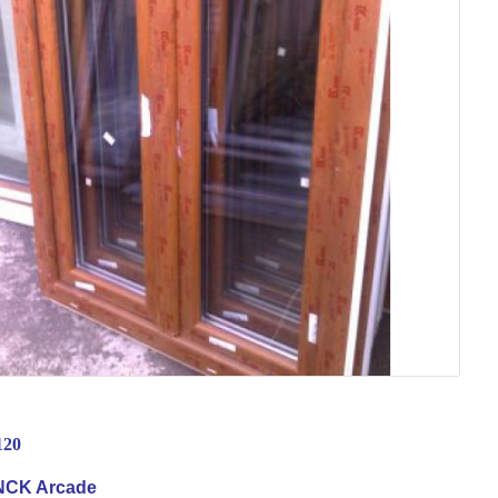
120
CK Arcade