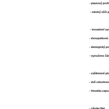
- plastový prof
- odolný vůči 
- inovativní s
- dvoupatková z
- ekologický pr
- vyztuženo žá
- zašikmené pl
- dvě celoobvo
- hloubka zapu
- záruka 5let