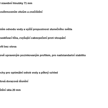
il stavební hloubky 71 mm
povětrnostním vlivům a znečištění
ystém odvodu vody a vyšší propustnost slunečního světla
asklívací lišta, zvyšující zabezpečení proti vloupání
ofil bez olova
rově upraveným pozinkovaným profilem, pro nadstandartní stabilitu
ochy pro optimální odtok vody a pěkný vzhled
dová dorazová těsnění
štění skla 20 mm