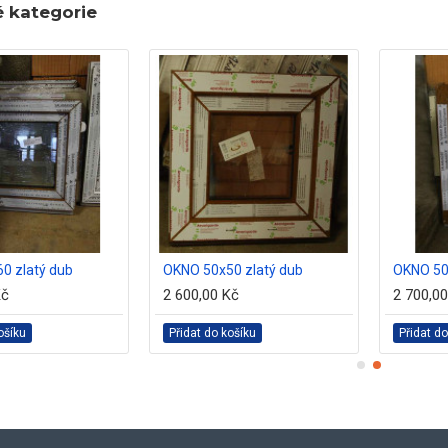
é kategorie
0 zlatý dub
OKNO 50x50 zlatý dub
OKNO 50
Kč
2 600,00 Kč
2 700,0
ošíku
Přidat do košíku
Přidat do