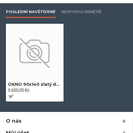
POSLEDNÍ NAVŠTÍVENÉ
NEJPOPULÁRNĚJŠÍ
- ekologický profil bez olova
- vyztuženo žárově upraveným pozinkovaným profilem, pro
nadstandartní stabilitu
- zašikmené plochy pro optimální odtok vody a pěkný vzhled
- dvě celoobvodová dorazová těsnění
- hloubka zapuštění skla 20 mm
OKNO 90x140 zlatý dub
5 600,00 Kč
- záruka 5let
O nás
- plně rozvinutá technologická konstrukce v nejvyšších
technických parametrech
Můj účet