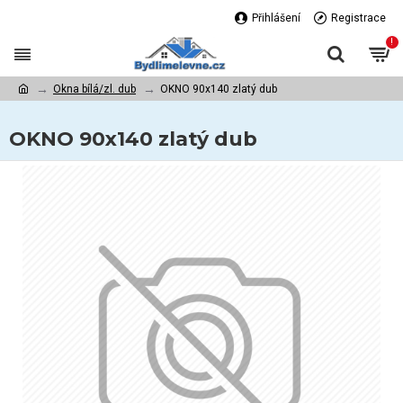
Přihlášení
Registrace
!
Okna bílá/zl. dub
OKNO 90x140 zlatý dub
OKNO 90x140 zlatý dub