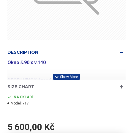
DESCRIPTION
Okno
š.90 x v.140
DECEUNINCK Arcade
SIZE CHART
NA SKLADĚ
profil třídy "A"
Model:
717
5 600,00 Kč
- barva bílá/zlatý dub