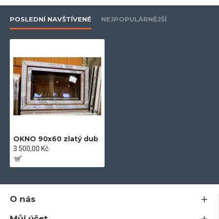
- 5-ti komorový profil
POSLEDNÍ NAVŠTÍVENÉ
NEJPOPULÁRNĚJŠÍ
- kování Maco
- součinitel tepelného prostupu skla U =1 W/m 2k
- plastový profil stavební hloubky 71 mm
OKNO 90x60 zlatý dub
- odolný vůči povětrnostním vlivům a znečištění
3 500,00 Kč
O nás
- inovativní systém odvodu vody a vyšší propustnost
Můj účet