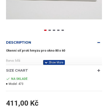
DESCRIPTION
Okenní síť proti hmyzu pro okno 80 x 60
Barva: bílá
SIZE CHART
Profil: ISSO OE 33 x 9
NA SKLADĚ
Druh uchycení: univerzální pružina
Model:
473
Jednoduchá instalace bez zásahu do okenního rámu.
411,00 Kč
Tato síť pasuje na všechny profily oken díky univerzálnímu uchycení.