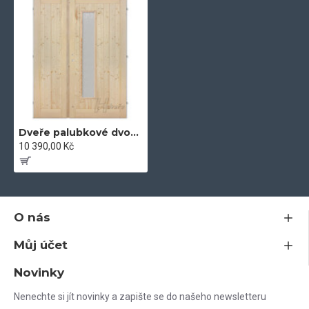
Dveře palubkové dvoukřídlé 125cm dlouhé sklo
10 390,00 Kč
O nás
Můj účet
Novinky
Nenechte si jít novinky a zapište se do našeho newsletteru