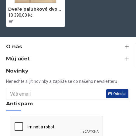
Dveře palubkové dvoukřídlé 125cm 2x sklo vedle sebe
10 390,00 Kč
O nás
Můj účet
Novinky
Nenechte si jít novinky a zapište se do našeho newsletteru
Odeslat
Antispam