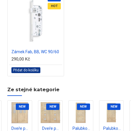
HOT
Zámek Fab, BB, WC 90/60
290,00 Kč
Přidat do košíku
Ze stejné kategorie
NEW
NEW
NEW
NEW
Dveře palubkové dvoukřídlé 145cm 3x sklo
Dveře palubkové dvoukřídlé 145cm 2x Quatro
Palubkové dveře plné vodorovné
Palubkové dveře CRETE