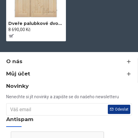
Dveře palubkové dvoukřídlé plné 125cm
8 690,00 Kč
O nás
Můj účet
Novinky
Nenechte si jít novinky a zapište se do našeho newsletteru
Odeslat
Antispam