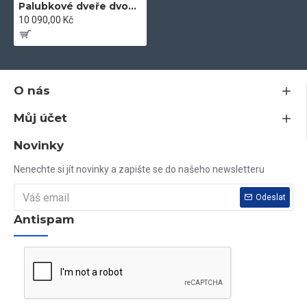
Palubkové dveře dvoukřídlé 145 cm sklo
10 090,00 Kč
O nás
Můj účet
Novinky
Nenechte si jít novinky a zapište se do našeho newsletteru
Odeslat
Antispam