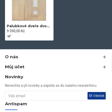
Palubkové dveře dvoukřídlé trio mix 145 cm
9 390,00 Kč
O nás
Můj účet
Novinky
Nenechte si jít novinky a zapište se do našeho newsletteru
Odeslat
Antispam