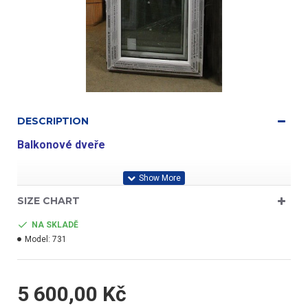
DESCRIPTION
Balkonové dveře
Aluplast ID4000
SIZE CHART
NA SKLADĚ
Model:
731
5 600,00 Kč
profil třídy "A"