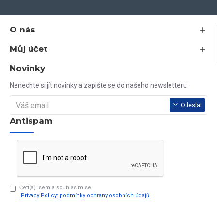
- dvoupatková zasklívací lišta, zvyšující zabezpečení proti
vloupání
O nás
Můj účet
- ekologický profil bez olova
Novinky
- vyztuženo žárově upraveným pozinkovaným profilem,
Nenechte si jít novinky a zapište se do našeho newsletteru
pro nadstandartní stabilitu
Odeslat
Antispam
- zašikmené plochy pro optimální odtok vody a pěkný
vzhled
- dvě celoobvodová dorazová těsnění
Četl(a) jsem a souhlasím se
Privacy Policy: podmínky ochrany osobních údajů
- hloubka zapuštění skla 20 mm