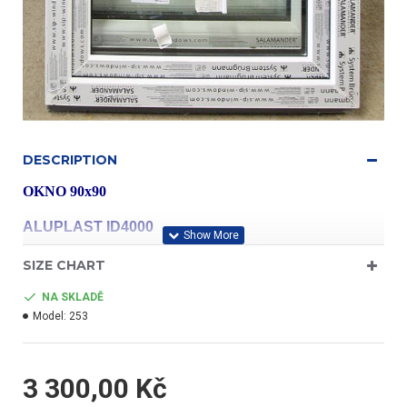
DESCRIPTION
OKNO 90x90
ALUPLAST ID4000
SIZE CHART
profil třídy "A"
NA SKLADĚ
Model:
253
- barva bílá/bílá
3 300,00 Kč
- jednokřídlé