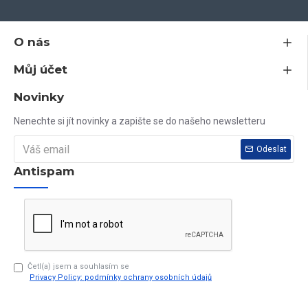
estetiky
- certifikovaná okna vyrobená v EU z vysoce kvalitních
materiálů
O nás
Můj účet
Jsem plátce DPH, všechny ceny na tomto webu jsou včetně DPH.
Novinky
Nenašli jste nikde rozměr, který potřebujete? Vyrobíme vám jej do
Nenechte si jít novinky a zapište se do našeho newsletteru
10 dnů.
Odeslat
Antispam
Vaše dotazy rádi zodpovíme na tel. čísle 603 79 79 79
Četl(a) jsem a souhlasím se
Privacy Policy: podmínky ochrany osobních údajů