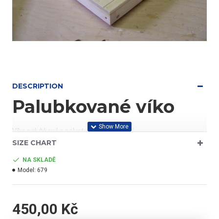
DESCRIPTION
Palubkované víko
Víko palubkové s polystyrenovou izolací
SIZE CHART
NA SKLADĚ
Model:
679
450,00 Kč