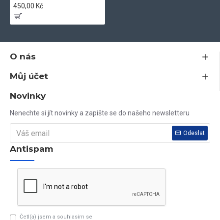
450,00 Kč
O nás
Můj účet
Novinky
Nenechte si jít novinky a zapište se do našeho newsletteru
Odeslat
Antispam
Četl(a) jsem a souhlasím se