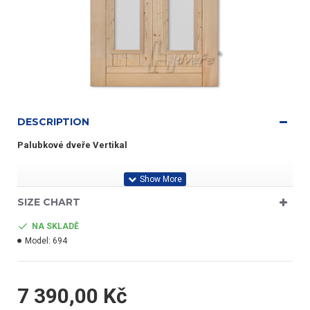
DESCRIPTION
Palubkové dveře Vertikal
Materál: masiv smrk.
SIZE CHART
Nenatřeno, zaskleno izolačním sklem.
NA SKLADĚ
Model:
694
První jakost.
7 390,00 Kč
Palubky 92x12mm z obou stran.