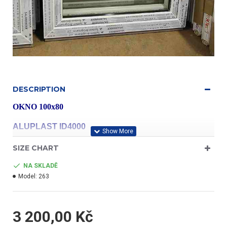
DESCRIPTION
OKNO 100x80
ALUPLAST ID4000
SIZE CHART
profil třídy "A"
NA SKLADĚ
Model:
263
- barva bílá/bílá
3 200,00 Kč
- jednokřídlé