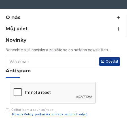
estetiky
- certifikovaná okna vyrobená v EU z vysoce kvalitních
materiálů
O nás
Můj účet
Jsem plátce DPH, všechny ceny na tomto webu jsou včetně DPH.
Novinky
Nenašli jste nikde rozměr, který potřebujete? Vyrobíme vám jej do
Nenechte si jít novinky a zapište se do našeho newsletteru
10 dnů.
Odeslat
Antispam
Vaše dotazy rádi zodpovíme na tel. čísle 603 79 79 79
Četl(a) jsem a souhlasím se
Privacy Policy: podmínky ochrany osobních údajů