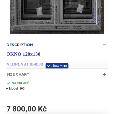
DESCRIPTION
OKNO 120x130
ALUPLAST ID4000
SIZE CHART
NA SKLADĚ
Model:
305
profil třídy "A"
7 800,00 Kč