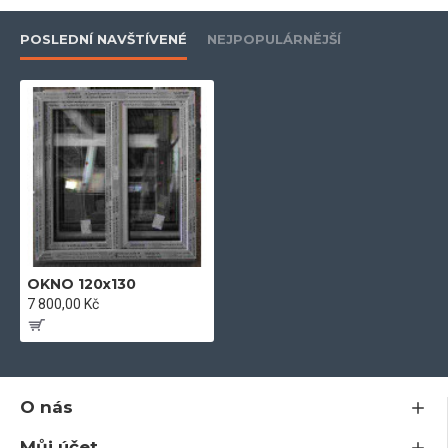
- dodáváme včetně kotev a kování
POSLEDNÍ NAVŠTÍVENÉ
NEJPOPULÁRNĚJŠÍ
- 5-ti komorový profil
- kování Maco
- součinitel tepelného prostupu skla U =1 W/m 2k
OKNO 120x130
- plastový profil stavební hloubky 71 mm
7 800,00 Kč
- odolný vůči povětrnostním vlivům a znečištění
O nás
Můj účet