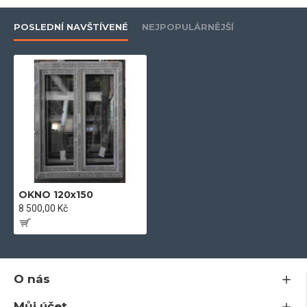
- dodáváme včetně kotev a kování
POSLEDNÍ NAVŠTÍVENÉ
NEJPOPULÁRNĚJŠÍ
- 5-ti komorový profil
- kování Maco
- součinitel tepelného prostupu skla U =1 W/m 2k
OKNO 120x150
- plastový profil stavební hloubky 71 mm
8 500,00 Kč
- odolný vůči povětrnostním vlivům a znečištění
O nás
Můj účet