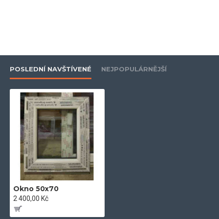
- vyztuženo žárově upraveným pozinkovaným profilem, pro
nadstandartní stabilitu
- zašikmené plochy pro optimální odtok vody a pěkný vzhled
POSLEDNÍ NAVŠTÍVENÉ
NEJPOPULÁRNĚJŠÍ
- dvě celoobvodová dorazová těsnění
- hloubka zapuštění skla 20 mm
- záruka 5let
- plně rozvinutá technologická konstrukce v nejvyšších
technických parametrech
- extra třída mezi plastovými systémy po stránce kvality a
Okno 50x70
estetiky
2 400,00 Kč
- certifikovaná okna vyrobená v EU z vysoce kvalitních
materiálů