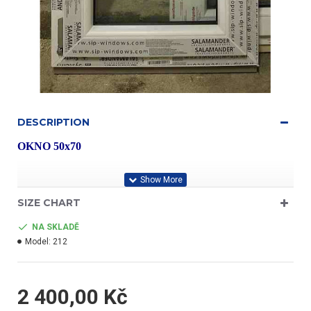
DESCRIPTION
OKNO 50x70
Aluplast ID4000
SIZE CHART
NA SKLADĚ
Model:
212
- barva bílá/bílá
2 400,00 Kč
- kování Winghaus - špička v oboru