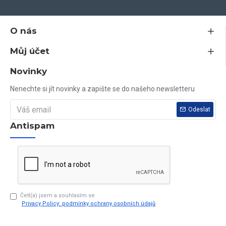
O nás
Jsem plátce DPH, všechny ceny na tomto webu jsou včetně DPH.
Můj účet
Nenašli jste nikde rozměr, který potřebujete? Vyrobíme vám jej do 10
dnů.
Novinky
Nenechte si jít novinky a zapište se do našeho newsletteru
Vaše dotazy rádi zodpovíme na tel. čísle 603 79 79 79
Odeslat
Antispam
Četl(a) jsem a souhlasím se
Privacy Policy: podmínky ochrany osobních údajů