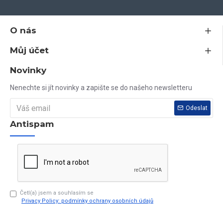
estetiky
- certifikovaná okna vyrobená v EU z vysoce kvalitních
materiálů
O nás
Můj účet
Jsem plátce DPH, všechny ceny na tomto webu jsou včetně DPH.
Novinky
Nenašli jste nikde rozměr, který potřebujete? Vyrobíme vám jej do
Nenechte si jít novinky a zapište se do našeho newsletteru
10 dnů.
Odeslat
Antispam
Vaše dotazy rádi zodpovíme na tel. čísle 603 79 79 79
Četl(a) jsem a souhlasím se
Privacy Policy: podmínky ochrany osobních údajů