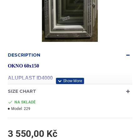
DESCRIPTION
OKNO 60x150
ALUPLAST ID4000
SIZE CHART
profil třídy "A"
NA SKLADĚ
Model:
229
- barva bílá/bílá
3 550,00 Kč
- jednokřídlé