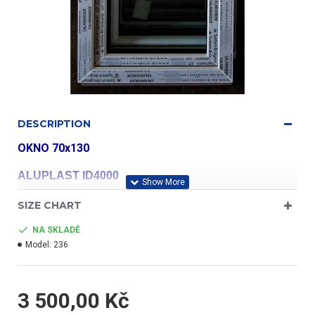
DESCRIPTION
OKNO 70x130
ALUPLAST ID4000
SIZE CHART
profil třídy "A"
NA SKLADĚ
Model:
236
- barva bílá/bílá
3 500,00 Kč
- jednokřídlé