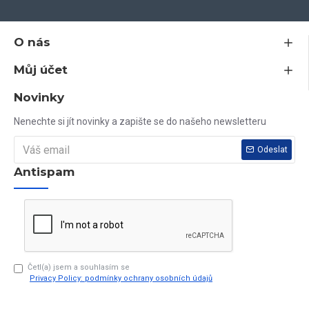
estetiky
- certifikovaná okna vyrobená v EU z vysoce kvalitních
materiálů
O nás
Můj účet
Jsem plátce DPH, všechny ceny na tomto webu jsou včetně DPH.
Novinky
Nenašli jste nikde rozměr, který potřebujete? Vyrobíme vám jej do
Nenechte si jít novinky a zapište se do našeho newsletteru
10 dnů.
Odeslat
Antispam
Vaše dotazy rádi zodpovíme na tel. čísle 603 79 79 79
Četl(a) jsem a souhlasím se
Privacy Policy: podmínky ochrany osobních údajů