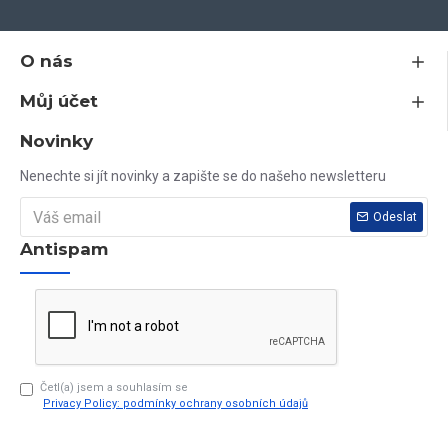
estetiky
- certifikovaná okna vyrobená v EU z vysoce kvalitních
materiálů
O nás
Můj účet
Jsem plátce DPH, všechny ceny na tomto webu jsou včetně DPH.
Novinky
Nenašli jste nikde rozměr, který potřebujete? Vyrobíme vám jej do
Nenechte si jít novinky a zapište se do našeho newsletteru
10 dnů.
Odeslat
Antispam
Vaše dotazy rádi zodpovíme na tel. čísle 603 79 79 79
Četl(a) jsem a souhlasím se
Privacy Policy: podmínky ochrany osobních údajů