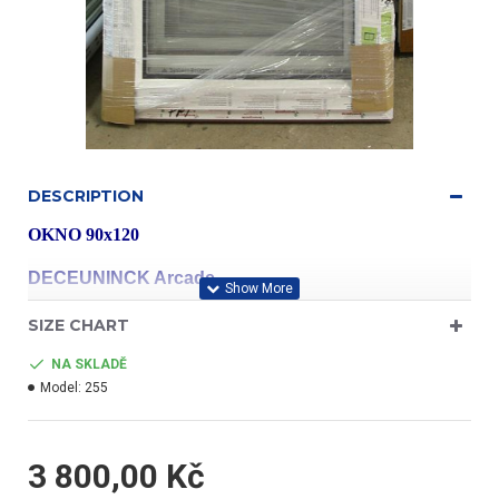
DESCRIPTION
OKNO 90x120
DECEUNINCK Arcade
SIZE CHART
profil třídy "A"
NA SKLADĚ
Model:
255
- barva bílá/bílá
3 800,00 Kč
- jednokřídlé