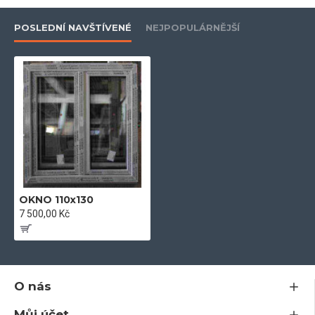
- dodáváme včetně kotev a kování
POSLEDNÍ NAVŠTÍVENÉ
NEJPOPULÁRNĚJŠÍ
- 5-ti komorový profil
- kování Maco
- součinitel tepelného prostupu skla U =1 W/m 2k
OKNO 110x130
- plastový profil stavební hloubky 71 mm
7 500,00 Kč
- odolný vůči povětrnostním vlivům a znečištění
O nás
Můj účet