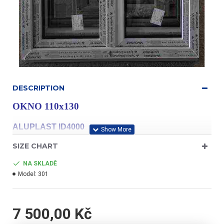
DESCRIPTION
OKNO 110x130
ALUPLAST ID4000
SIZE CHART
NA SKLADĚ
Model:
301
profil třídy "A"
7 500,00 Kč