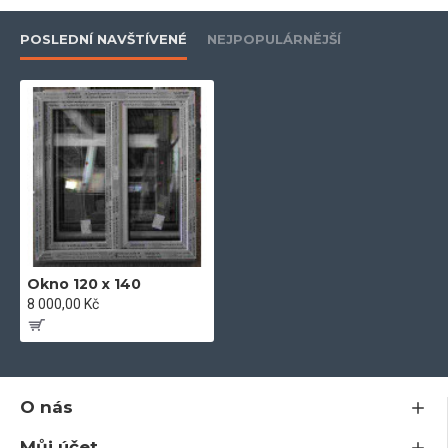
- dodáváme včetně kotev a kování
POSLEDNÍ NAVŠTÍVENÉ
NEJPOPULÁRNĚJŠÍ
- 5-ti komorový profil
- kování Maco
- součinitel tepelného prostupu skla U =1 W/m 2k
Okno 120 x 140
- plastový profil stavební hloubky 71 mm
8 000,00 Kč
- odolný vůči povětrnostním vlivům a znečištění
O nás
Můj účet