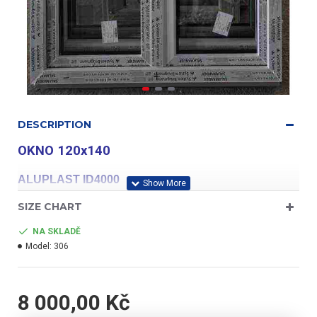
DESCRIPTION
OKNO 120x140
ALUPLAST ID4000
SIZE CHART
NA SKLADĚ
Model:
306
profil třídy "A"
8 000,00 Kč