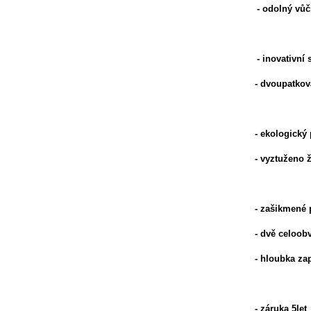
- odolný vůč
- inovativní
- dvoupatková
- ekologický 
- vyztuženo 
- zašikmené 
- dvě celoob
- hloubka za
- záruka 5let