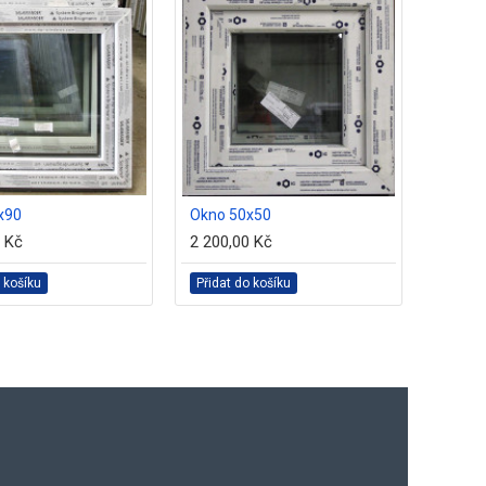
x90
Okno 50x50
Okno 
0 Kč
2 200,00 Kč
3 100,
 košíku
Přidat do košíku
Přidat