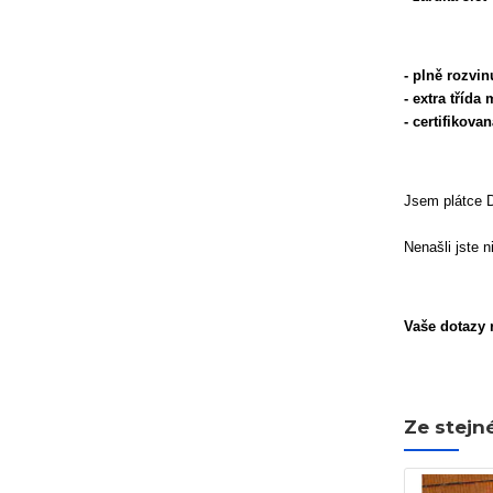
- plně rozvi
- extra třída
- certifikov
Jsem plátce 
Nenašli jste 
Vaše dotazy r
Ze stejn