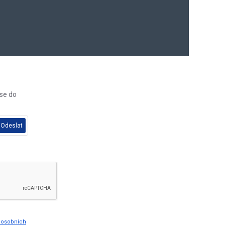
 se do
Odeslat
y osobních