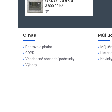
OKNO 120 x 90
3 800,00 Kč
O nás
Můj ú
Doprava a platba
Můj úč
GDPR
Histori
Všeobecné obchodní podmínky
Novink
Výhody