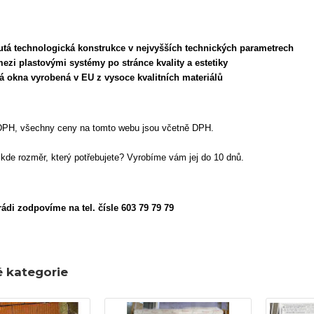
nutá technologická konstrukce v nejvyšších technických parametrech
 mezi plastovými systémy po stránce kvality a estetiky
aná okna vyrobená v EU z vysoce kvalitních materiálů
DPH, všechny ceny na tomto webu jsou včetně DPH.
nikde rozměr, který potřebujete? Vyrobíme vám jej do 10 dnů.
ádi zodpovíme na tel. čísle 603 79 79 79
é kategorie