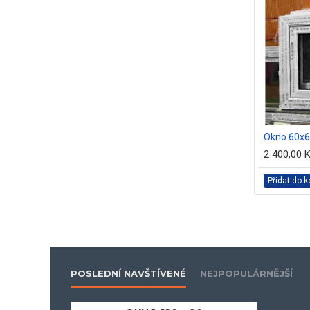
Okno 120x60
Okno 60x
3 100,00 Kč
2 400,00 
íku
Přidat do košíku
Přidat do k
POSLEDNÍ NAVŠTÍVENÉ
NEJPOPULÁRNĚJŠÍ