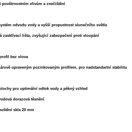
i povětrnostním vlivům a znečištění
 systém odvodu vody a vyšší propustnost slunečního světla
 zasklívací lišta, zvyšující zabezpečení proti vloupání
profil bez olova
žárově upraveným pozinkovaným profilem, pro nadstandartní stabilitu
plochy pro optimální odtok vody a pěkný vzhled
vodová dorazová těsnění
puštění skla 20 mm