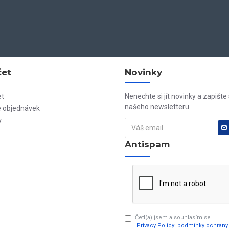
čet
Novinky
et
Nenechte si jít novinky a zapište
našeho newsletteru
e objednávek
y
Antispam
Četl(a) jsem a souhlasím se
Privacy Policy: podmínky ochran