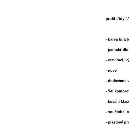
profil třídy "
- barva bílá/b
- jednokřídlé
- otevírací, 
- nové
- dodáváme v
- 5-ti komoro
- kování Mac
- součinitel
- plastový p