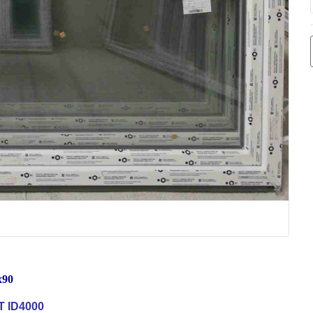
x90
 ID4000