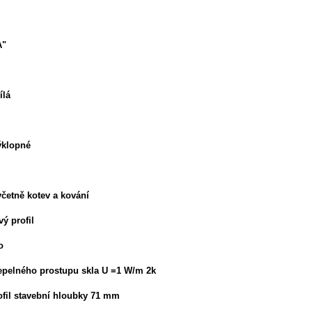
A"
ílá
výklopné
četně kotev a kování
vý profil
o
 tepelného prostupu skla U =1 W/m 2k
rofil stavební hloubky 71 mm