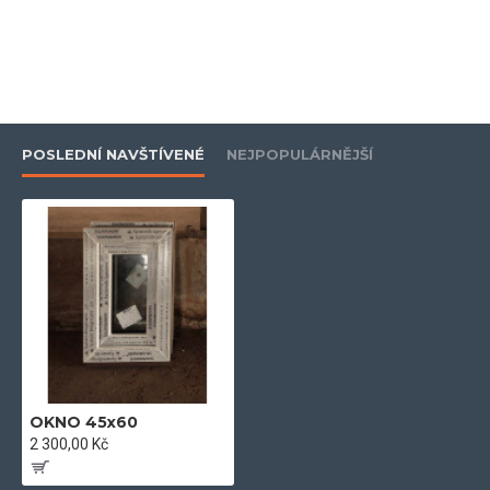
- vyztuženo žárově upraveným pozinkovaným profilem, pro
nadstandartní stabilitu
- zašikmené plochy pro optimální odtok vody a pěkný vzhled
POSLEDNÍ NAVŠTÍVENÉ
NEJPOPULÁRNĚJŠÍ
- dvě celoobvodová dorazová těsnění
- hloubka zapuštění skla 20 mm
- záruka 5let
- plně rozvinutá technologická konstrukce v nejvyšších
technických parametrech
- extra třída mezi plastovými systémy po stránce kvality a
OKNO 45x60
estetiky
2 300,00 Kč
- certifikovaná okna vyrobená v EU z vysoce kvalitních
materiálů