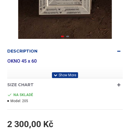
DESCRIPTION
OKNO 45 x 60
Aluplast ID4000
SIZE CHART
NA SKLADĚ
Model:
205
- barva bílá/bílá
2 300,00 Kč
- kování Winghaus - špička v oboru