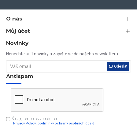
O nás
Jsem plátce DPH, všechny ceny na tomto webu jsou včetně DPH.
Můj účet
Nenašli jste nikde rozměr, který potřebujete? Vyrobíme vám jej do 10
dnů.
Novinky
Nenechte si jít novinky a zapište se do našeho newsletteru
Vaše dotazy rádi zodpovíme na tel. čísle 603 79 79 79
Odeslat
Antispam
Četl(a) jsem a souhlasím se
Privacy Policy: podmínky ochrany osobních údajů