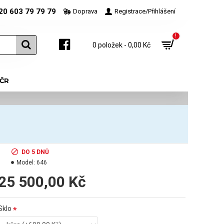
20 603 79 79 79
Doprava
Registrace/Přihlášení
!
0 položek - 0,00 Kč
 ČR
DO 5 DNŮ
Model:
646
25 500,00 Kč
Sklo