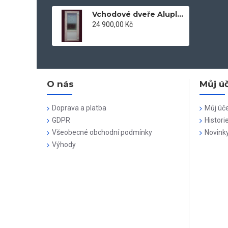
Vchodové dveře Aluplast 100x204 bílé
24 900,00 Kč
O nás
Můj ú
Doprava a platba
Můj úč
GDPR
Histori
Všeobecné obchodní podmínky
Novink
Výhody