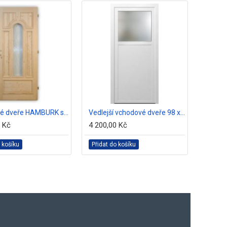
Vchodové dveře HAMBURK smrk
Vedlejší vchodové dveře 98 x 198 sklo, bílé
0 Kč
4 200,00 Kč
24 900
 košíku
Přidat do košíku