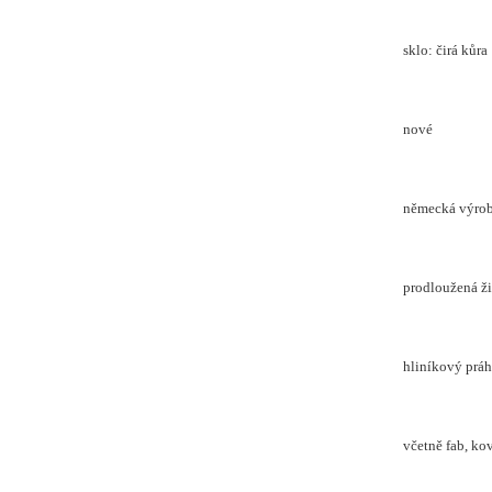
sklo: čirá kůra
nové
německá výro
prodloužená ž
hliníkový práh
včetně fab, ko