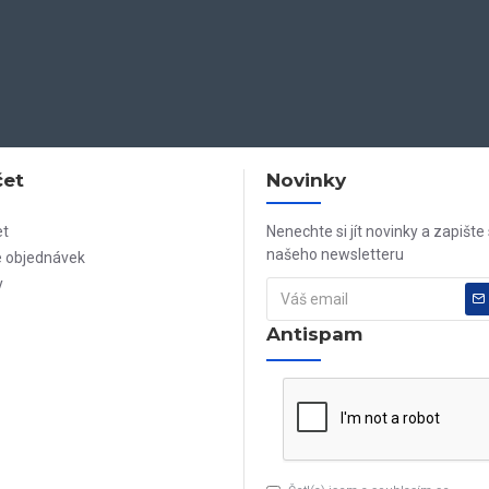
čet
Novinky
et
Nenechte si jít novinky a zapište
našeho newsletteru
e objednávek
y
Antispam