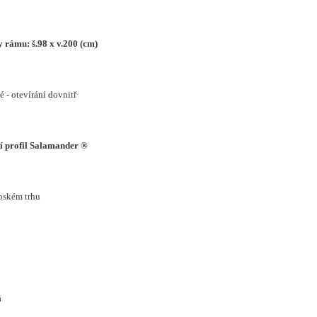
 rámu: š.98 x v.200 (cm)
vé - otevírání dovnitř
ní profil Salamander ®
pském trhu
á