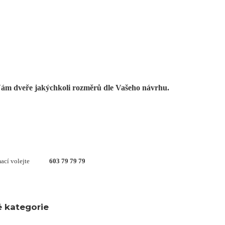
ám dveře jakýchkoli rozměrů dle Vašeho návrhu.
ací volejte
603 79 79 79
é kategorie