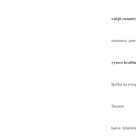
vnější rozměry
orientace: pra
vysoce kvalit
špička na evro
5komor
barva: bílá/bíl