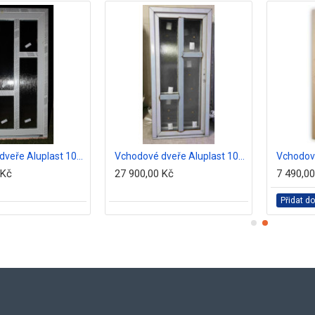
Vchodové dveře Aluplast 100x204 bílé
Vchodové dveře Aluplast 100 x 204 zlatý dub
 Kč
27 900,00 Kč
7 490,0
Přidat do