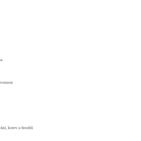
ba
ivotnost
vání, kotev a šroubů