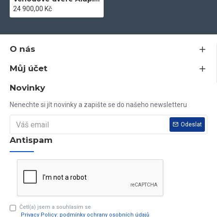
24 900,00 Kč
Vyrábíme všechny druhy známých odstínů, všechny druhy
skel, meziokenní mřížky, trojskla atd.
O nás
Můj účet
Podívejte se do sekce doprava a doručení a zjistěte, kdy
můžete vaše zboží očekávat.
Novinky
Nenechte si jít novinky a zapište se do našeho newsletteru
Vaše dotazy rádi zodpovíme na tel. čísle 603 79 79 79
Odeslat
Antispam
Četl(a) jsem a souhlasím se
Privacy Policy: podmínky ochrany osobních údajů