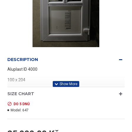
DESCRIPTION
Aluplast ID 4000
100 x 204
profil třídy "A"
SIZE CHART
DO 5 DNŮ
Model:
647
- barva bílá/bílá
- jednokřídlé