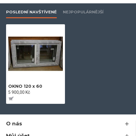
- dodáváme včetně kotev a kování
POSLEDNÍ NAVŠTÍVENÉ
NEJPOPULÁRNĚJŠÍ
- 5-ti komorový profil
- kování Maco
- součinitel tepelného prostupu skla U =1 W/m 2k
OKNO 120 x 60
- plastový profil stavební hloubky 71 mm
5 900,00 Kč
- odolný vůči povětrnostním vlivům a znečištění
O nás
Můj účet