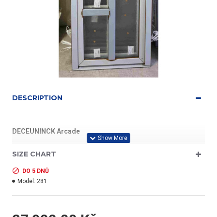
DESCRIPTION
DECEUNINCK Arcade
94 x 204
SIZE CHART
DO 5 DNŮ
Model:
281
profil třídy "A"