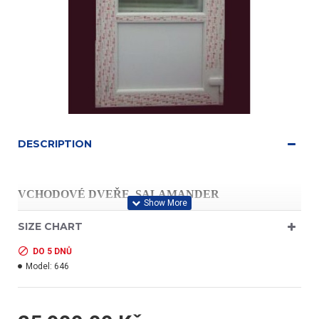
DESCRIPTION
VCHODOVÉ DVEŘE SALAMANDER
SIZE CHART
vnější rozměry rámu: š.98 x v.200 (cm)
DO 5 DNŮ
Model:
646
orientace: pravé - otevírání dovnitř