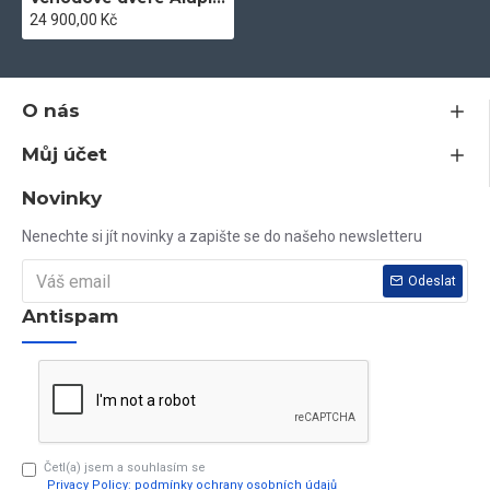
Vyrobíme Vám dveře jakýchkoli rozměrů dle Vašeho
24 900,00 Kč
návrhu.
O nás
Můj účet
Novinky
Pro více informací volejte
603 79 79 79
Nenechte si jít novinky a zapište se do našeho newsletteru
Odeslat
Antispam
Četl(a) jsem a souhlasím se
Privacy Policy: podmínky ochrany osobních údajů