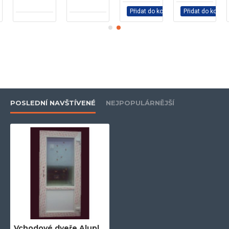
Přidat do košíku
Přidat do košíku
německá výroba
prodloužená životnost
hliníkový práh
POSLEDNÍ NAVŠTÍVENÉ
NEJPOPULÁRNĚJŠÍ
včetně fab, kování, kotev a šroubů
záruka 3 roky
Vchodové dveře Aluplast 100x204 bílé