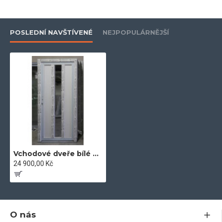
pro nadstandartní stabilitu
- zašikmené plochy pro optimální odtok vody a pěkný vzhled
POSLEDNÍ NAVŠTÍVENÉ
NEJPOPULÁRNĚJŠÍ
- záruka
5let
- dvě celoobvodová dorazová těsnění
- hloubka zapuštění skla 20mm
- plně rozvinutá technologická konstrukce v nejvyšších
technických parametrech
- extra třída mezi plastovými systémy po stránce kvality a
estetiky
- certifikovaná okna vyrobená v EU z vysoce kvalitních
Vchodové dveře bílé Aluplast 100 x 204 bílé
materiálů
24 900,00 Kč
Jsem plátce DPH, všechny ceny na tomto webu jsou včetně
O nás