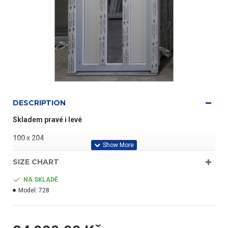
DESCRIPTION
Skladem pravé i levé
100 x 204
Plast nejvyšší jakosti
SIZE CHART
Sklo kůra
NA SKLADĚ
Model:
728